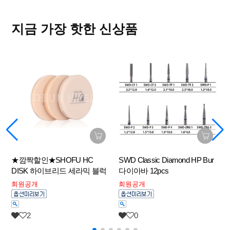
지금 가장 핫한 신상품
★깜짝할인★SHOFU HC
SWD Classic Diamond HP Bur
S
DISK 하이브리드 세라믹 블럭
다이아바 12pcs
회원공개
회원공개
2
0