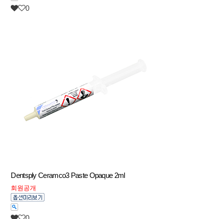
0
Dentsply Ceramco3 Paste Opaque 2ml
회원공개
0