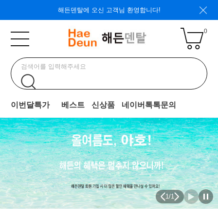
해든덴탈에 오신 고객님 환영합니다!
0
이번달특가
베스트
신상품
네이버톡톡문의
1
/
1