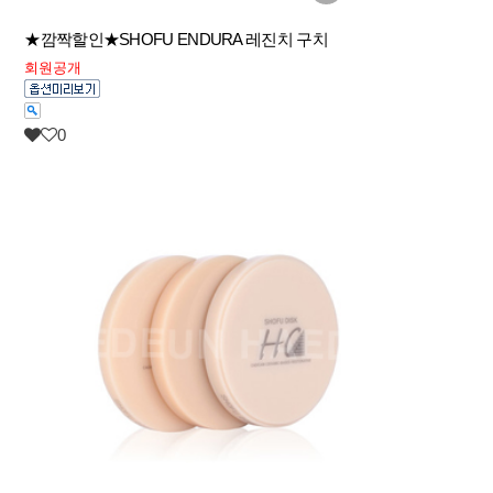
★깜짝할인★SHOFU ENDURA 레진치 구치
회원공개
0