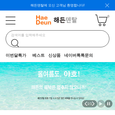
해든덴탈에 오신 고객님 환영합니다!
0
이번달특가
베스트
신상품
네이버톡톡문의
1
/
1