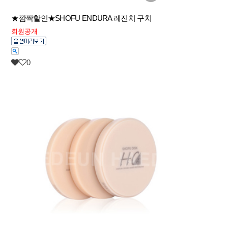
★깜짝할인★SHOFU ENDURA 레진치 구치
회원공개
0