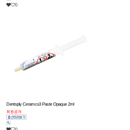
0
Dentsply Ceramco3 Paste Opaque 2ml
회원공개
0