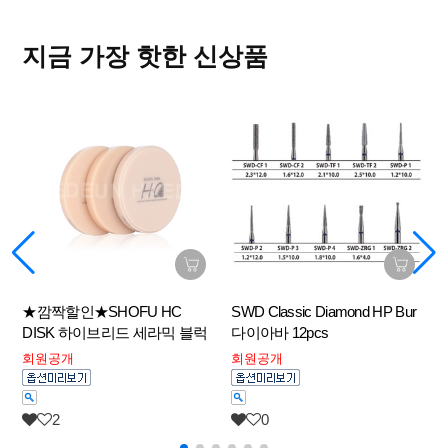
지금 가장 핫한 신상품
★깜짝할인★SHOFU HC
SWD Classic Diamond HP Bur
S
DISK 하이브리드 세라믹 블럭
다이아바 12pcs
회원공개
회원공개
2
0